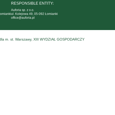
RESPONSIBLE ENTITY:
Auforia sp. z o.o.
Łomianki
ul. Kolejowa 49, 05-092 Łomianki
office@auforia.pl
a m. st. Warszawy, XIII WYDZIAŁ GOSPODARCZY