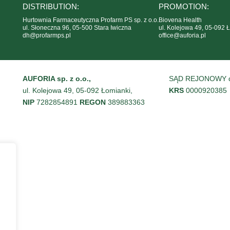
DISTRIBUTION:
PROMOTION:
Hurtownia Farmaceutyczna Profarm PS sp. z o.o.
Biovena Health
ul. Słoneczna 96, 05-500 Stara Iwiczna
ul. Kolejowa 49, 05-092 
dh@profarmps.pl
office@auforia.pl
AUFORIA sp. z o.o.,
SĄD REJONOWY dl
ul. Kolejowa 49, 05-092 Łomianki,
KRS
0000920385
NIP
7282854891
REGON
389883363